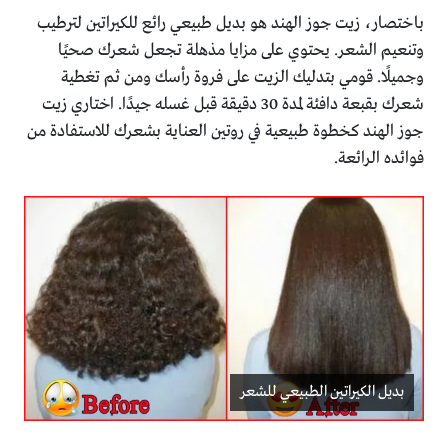
باختصار، زيت جوز الهند هو بديل طبيعي رائع للكيراتين لترطيب
وتنعيم الشعر. يحتوي على مزايا مذهلة تجعل شعرك صحيًا
وجميلًا. قومي بتدليك الزيت على فروة رأسك ومن ثم تغطية
شعرك بقبعة دافئة لمدة 30 دقيقة قبل غسله جيدًا. اختاري زيت
جوز الهند كخطوة طبيعية في روتين العناية بشعرك للاستفادة من
فوائده الرائعة.
بديل الكيراتين الطبيعي للشعر