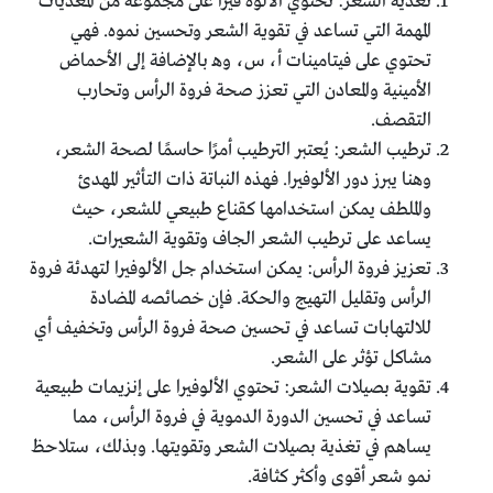
تغذية الشعر: تحتوي الألوة فيرا على مجموعة من المغذيات
المهمة التي تساعد في تقوية الشعر وتحسين نموه. فهي
تحتوي على فيتامينات أ، س، وهـ بالإضافة إلى الأحماض
الأمينية والمعادن التي تعزز صحة فروة الرأس وتحارب
التقصف.
ترطيب الشعر: يُعتبر الترطيب أمرًا حاسمًا لصحة الشعر،
وهنا يبرز دور الألوفيرا. فهذه النباتة ذات التأثير المهدئ
والملطف يمكن استخدامها كقناع طبيعي للشعر، حيث
يساعد على ترطيب الشعر الجاف وتقوية الشعيرات.
تعزيز فروة الرأس: يمكن استخدام جل الألوفيرا لتهدئة فروة
الرأس وتقليل التهيج والحكة. فإن خصائصه المضادة
للالتهابات تساعد في تحسين صحة فروة الرأس وتخفيف أي
مشاكل تؤثر على الشعر.
تقوية بصيلات الشعر: تحتوي الألوفيرا على إنزيمات طبيعية
تساعد في تحسين الدورة الدموية في فروة الرأس، مما
يساهم في تغذية بصيلات الشعر وتقويتها. وبذلك، ستلاحظ
نمو شعر أقوى وأكثر كثافة.