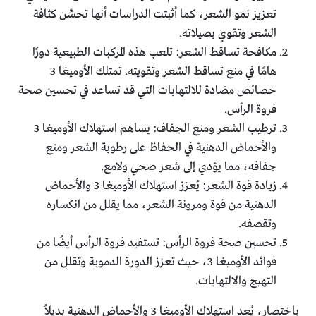
تعزيز نمو الشعر، كما أثبتت الدراسات أنها تحسِّن كثافة
الشعر وتقوي بصيلاته.
مكافحة تساقط الشعر: تلعب هذه المركبات الطبيعية دورًا
هامًا في منع تساقط الشعر وتقويته. تمتلك الأوميغا 3
خصائص مضادة للالتهابات التي قد تساعد في تحسين صحة
فروة الرأس.
ترطيب الشعر ومنع الجفاف: يساهم استهلاك الأوميغا 3
والأحماض الدهنية في الحفاظ على رطوبة الشعر ومنع
جفافه، مما يؤدي إلى شعر صحي ولامع.
زيادة قوة الشعر: يُعزز استهلاك الأوميغا 3 والأحماض
الدهنية من قوة ومرونة الشعر، مما يقلل من انكساره
وتقصفه.
تحسين صحة فروة الرأس: تستفيد فروة الرأس أيضًا من
فوائد الأوميغا 3، حيث تعزز الدورة الدموية وتقلل من
التهيج والالتهابات.
باختصار، يُعد استهلاك الأوميغا 3 والأحماض الدهنية بديلاً