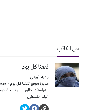
عن الكاتب
ثقفنا كل يوم
راميه البوبلي
مديرة موقع ثقفنا كل يوم ، ومسئ
الدراسة : بكالوريوس برمجة كمب
البلد: فلسطين