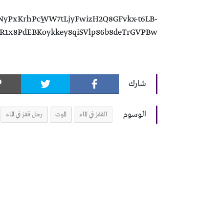
NyPxKrhPc_WW7tLjyFwizH2Q8GFvkx-t6LB-
R1x8PdEBKoykkey8qiSVlp86b8deTrGVPBw
شارك
الوسوم
القفز في الماء
الموت
رجل قفز في الماء