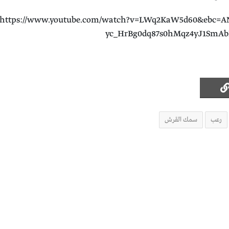
https://www.youtube.com/watch?v=LWq2KaW5d60&ebc=A
yc_HrBg0dq87s0hMqz4yJ1SmAb
رعب
سمك القرش