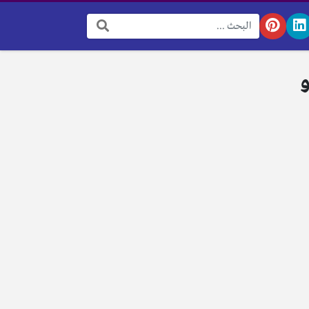
البحث:
و