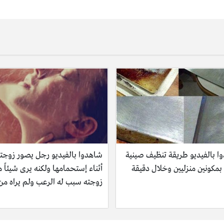
ا بالفيديو طريقة تنظيف صينية
شاهدوا بالفيديو رجل يصور زوجت
بمكونين منزليين وخلال دقيقة
أثناء إستحمامها ولكنه يرى شيئاً 
زوجته سبب له الرعب ولم يراه من