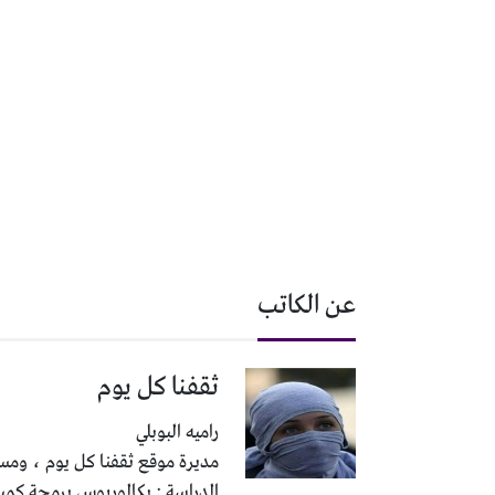
عن الكاتب
ثقفنا كل يوم
راميه البوبلي
مديرة موقع ثقفنا كل يوم ، ومسئ
الدراسة : بكالوريوس برمجة كمب