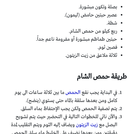
بصلة وتكون مبشورة.
عصير حبتين حامض (ليمون).
شطة.
ربع كيلو من حمص الشام.
حبتين طماطم مبشورة أو مفرومة ناعم جداً.
فصين ثوم.
ثلاثة ملاعق من زيت الزيتون.
طريقة حمص الشام
في البداية يجب نقع
الحمص
ما بين ثلاثة ساعات الى يوم
كامل ومن بعدها سلقة بالماء حتى يستوي (ينضج).
يتم تصفية الحمص ولكن يجب الإحتفاظ بماء السلق.
والآن ناتي للخطوات التالية في التحضير حيث يتم تشويح
البصل مع
زيت الزيتون
ويضاف إليه الثوم ويتم التقليب لمدة
دقيقتين ومن بعدها نضيف على الخليط ماء سلق الحمص.