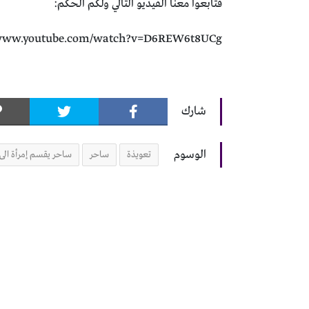
فتابعوا معنا الفيديو التالي ولكم الحكم:
/www.youtube.com/watch?v=D6REW6t8UCg
شارك
الوسوم
تعويذة
ساحر
ساحر يقسم إمرأة الى