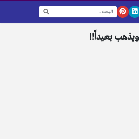
البحث:
يذهب بعيداً!!