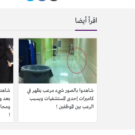
اقرأ أيضا
شاهدوا بالصور شيء مرعب يظهر في
شاهدو
كاميرات إحدى المستشفيات ويسبب
بعد وف
الرعب بين الموظفين !
ومحاو
!