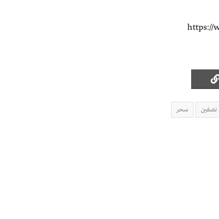
https:/
 نصفين
سحر