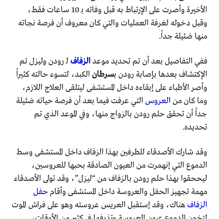
الأخيرة وأصرت على الإرتباط به قبل وفاته بـ 10 ساعات فقط،
وقبل دخوله لغرفة العمليات والتي كان معروف أن فرصة نجاته
منها ضئيلة جداً.
ففي التفاصيل بعد أن تم تحديد موعد
الزفاف
لـ رودن وليزل تم
الإكتشاف بعدها بإصابة رودن بـ
سرطان
الكبد، لتسوء حالته كثيراً
وأصر الأطباء على إبقاءه داخل المستشفى ليتلقى العلاج اللازم،
وما كان من
العروس
التي عرفت فيما بعد أن فرصة حياته ضئيلة
جداً أن تحقق حلم رودن بالزواج منها، وفي الموعد الذي تم
تحديده.
وقد شارك الأصدقاء للطرفين بهذا الزفاف داخل المستشفى وسط
الدموع التي إنهمرت من العيون الصادقة بحبها للعروسين،
ليححقوا بهذا حلم رودن بالزفاف من “ليزل”، وقد تولى الأصدقاء
مهمة تجهيز الحفل والعروسة داخل المستشفى وأقام
حفل
الزفاف
هناك، وقد إستقبل العريس عروسته وهو على فراش الموت
لتخون الدموع عيون العروسة وتذرفها في كثير من الأوقات،