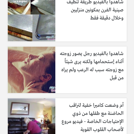
شاهدوا بالفيديو طريقة تنظيف
صينية الفرن بمكونين منزليين
وخلال دقيقة فقط
شاهدوا بالفيديو رجل يصور زوجته
أثناء إستحمامها ولكنه يرى شيئاً
مع زوجته سبب له الرعب ولم يراه
من قبل
أم وضعت كاميرا خفية لتراقب
الحاضنة مع طفلها من ذوي
الإحتياجات الخاصة – فيديو مروع
لأصحاب القلوب القوية