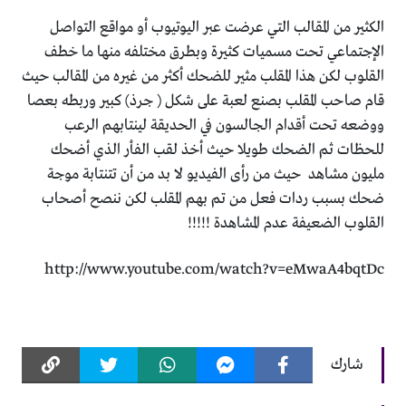
الكثير من المقالب التي عرضت عبر اليوتيوب أو مواقع التواصل
الإجتماعي تحت مسميات كثيرة وبطرق مختلفه منها ما خطف
القلوب لكن هذا المقلب مثير للضحك أكثر من غيره من المقالب حيث
قام صاحب المقلب بصنع لعبة على شكل ( جرذ) كبير وربطه بعصا
ووضعه تحت أقدام الجالسون في الحديقة لينتابهم الرعب
للحظات ثم الضحك طويلا حيث أخذ لقب الفأر الذي أضحك
مليون مشاهد حيث من رأى الفيديو لا بد من أن تتنتابة موجة
ضحك بسبب ردات فعل من تم بهم المقلب لكن ننصح أصحاب
القلوب الضعيفة عدم المشاهدة !!!!!
http://www.youtube.com/watch?v=eMwaA4bqtDc
شارك