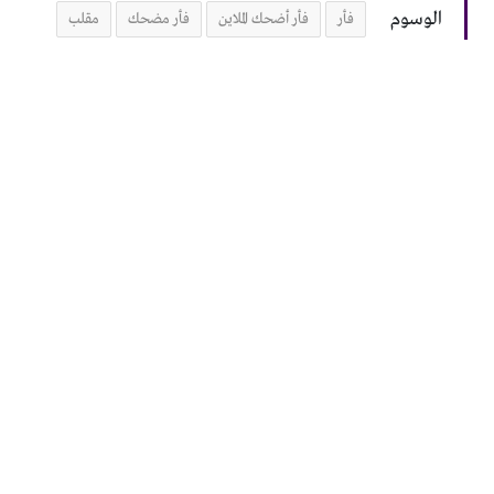
الوسوم
فأر
فأر أضحك الملاين
فأر مضحك
مقلب