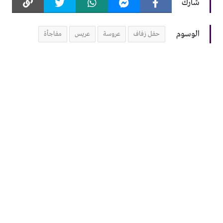
شارك
الوسوم
حفل زفاف
عروسة
عريس
مفاجأة