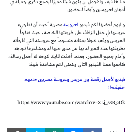
مبالغاُ فيه، والأجمل أن يكون شيئاً مميزاً ليصبح ذكرى جميلة في
أذهان لعروسين وأيضاً للحضور.
واليوم أحضرنا لكم فيديو
لعروسة
مصرية أحبت أن تفاجيء
عريسها في حفل الزفاف على طريقتها الخاصة، حيث تفاجأ
العريس ووقف خجلاً بمكانه منسجماً مع عروسته التي فاجأته
بطريقتها هذه لتعبر له بها عن مدى حبها له ومشاعرها تجاهه
وأمام جميع الحضور، بعدما أخذت المايك لتوجه له أجمل رسالة،
فتابعوا معنا الفيديو التالي ونتمنى لكم مشاهدة طيبة:
فيديو لأجمل رقصة بين عريس وعروسة مصريين «دمهم
خفيف»!!
https://www.youtube.com/watch?v=XLj_s3B_cDk