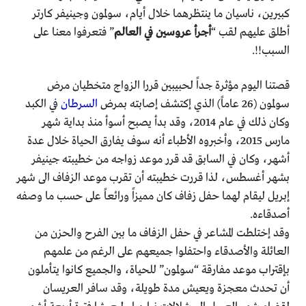
كبيرين، ناسيان ما ينتظرهما خلال أيام، سولمون وجينيفر كارتر
أطلق عليهم لقب “
أجرأ عروسين في العالم
” فتعرفوا معنا على
السبب!!.
قصتنا اليوم مؤثرة جداً لحبيبين قررا الزواج متخطيان مرض
سولمون (26 عاماً) الذي إكتشف إصابته بمرض
السرطان
في الكبد
وكان ذلك في عام 2014، وقد بدأ يصبح أسوأ منذ بداية شهر
مارس 2015، وأخبروه الأطباء أنه سوف يفارق الحياة خلال عدة
أشهر، وكان في السابق قد قرر موعد زواجه من خطيبته جينيفر
بشهر أغسطس، لذا قررت خطيبته أن تقرب موعد الزفاف الى شهر
إبريل ليقام لهما حفل زفاف كان مميزاً ورائعاً على حسب ما وصفه
أصدقاءه.
وقد إختلطت المشاعر في حفل الزفاف ما بين الفرح والحزن من
العائلة والأصدقاء واحتفلوا جميعهم على الرغم من علمهم
بإقتراب موعد مفارقة “سولمون” للحياة، والجميع كانوا يتأملون
أن تحدث معجزة ويعيش مدة طويلة، وقد سافر العريسان