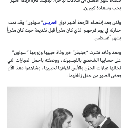
لقضاء شهر العسل الى شلالات نياجرا، ليعيشا فترة أربعة أشهر
بحب وسعادة كبيرين.
ولكن بعد إنقضاء الأربعة أشهر توفي
العريس
” سولمون” وقد تمت
جنازته في يوم فرحهم الذي كان مقرراً قبل تقديمة حيث كان مقرراً
بشهر أغسطس.
وبعد وفاته نشرت “جينيفر” خبر وفاة حبيبها وزوجها “سولمون”
على حسابها الشخصي بالفيسبوك، ووصفته باجمل العبارات التي
تخللها عبارات الحزن والأسى لفراقها لحبيبها، وشاهدوا معنا الآن
بعض الصور من حفل زفافهما: