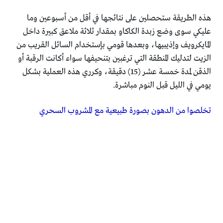
هذه الطريقة ستحصلين على نتائجها في أقل من أسبوعين وما
عليكي سوى وضع زبدة الكاكاو بمقدار ثلاثة ملاعق كبيرة داخل
المايكرويف وإذيبيها، وبعدها قومي بإستخدام السائل القريب من
الزيت لتدليك المنطقة التي ترغبين بتنحيفها سواء أكانت الرقبة أو
الذقن لمدة خمسة عشر (15) دقيقة، وكرري هذه العملية بشكل
يومي في الليل قبل النوم مباشرة.
تخلصوا من الدهون بصورة طبيعية مع المشروب السحري