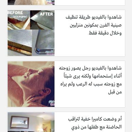
شاهدوا بالفيديو طريقة تنظيف
صينية الفرن بمكونين منزليين
وخلال دقيقة فقط
شاهدوا بالفيديو رجل يصور زوجته
أثناء إستحمامها ولكنه يرى شيئاً
مع زوجته سبب له الرعب ولم يراه
من قبل
أم وضعت كاميرا خفية لتراقب
الحاضنة مع طفلها من ذوي