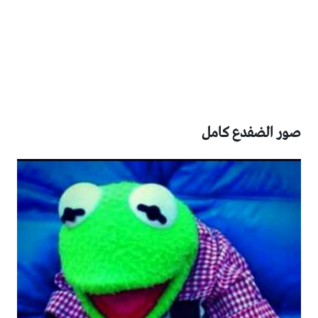
صور الضفدع كامل