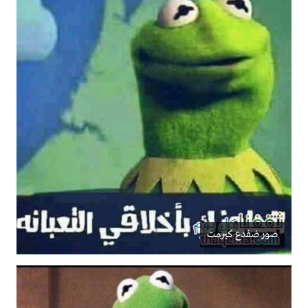
صور ضفدع كيرمت