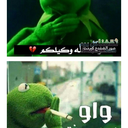
صور الضفدع كيرمت