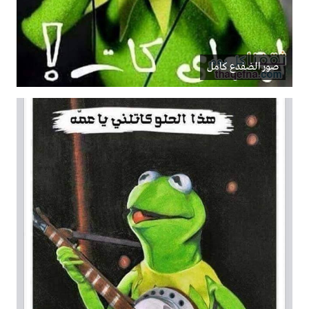
صور الضفدع كامل