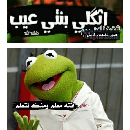
صور الضفدع كامل