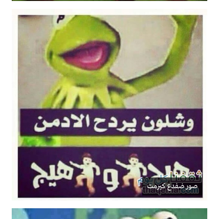
صور ضفدع كيرمت