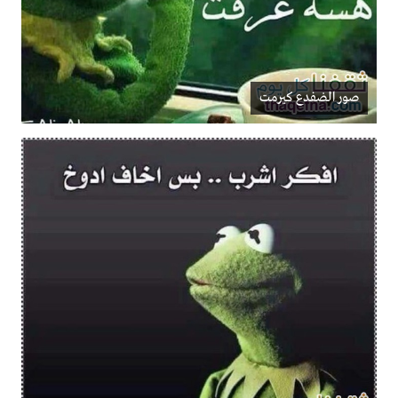
صور الضفدع كيرمت