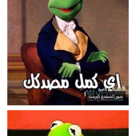
صور الضفدع كيرمت