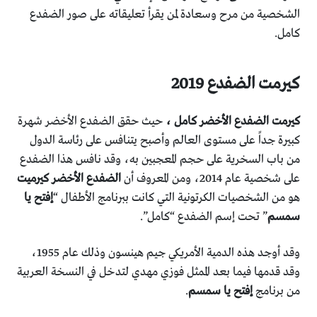
الشخصية من مرح وسعادة لمن يقرأ تعليقاته على صور الضفدع
كامل.
كيرمت الضفدع 2019
كيرمت الضفدع الأخضر كامل ،
حيث حقق الضفدع الأخضر شهرة
كبيرة جداً على مستوى العالم وأصبح يتنافس على رئاسة الدول
من باب السخرية على حجم المعجبين به، وقد نافس هذا الضفدع
على شخصية عام 2014، ومن المعروف أن
الضفدع الأخضر كيرميت
هو من الشخصيات الكرتونية التي كانت ببرنامج الأطفال “
إفتح يا
سمسم
” تحت إسم الضفدع “كامل”.
وقد أوجد هذه الدمية الأمريكي جيم هينسون وذلك عام 1955،
وقد قدمها فيما بعد الممثل فوزي مهدي لتدخل في النسخة العربية
من برنامج
إفتح يا سمسم
.