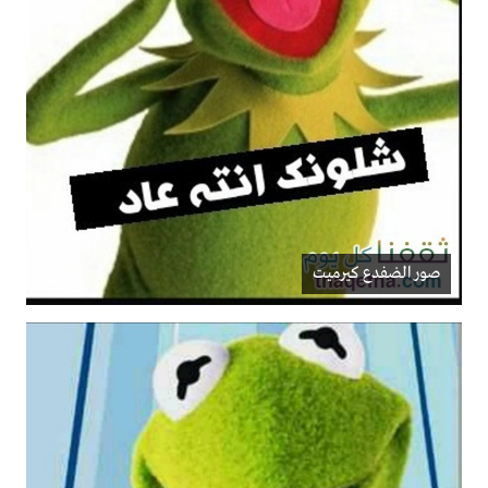
صور الضفدع كيرميت