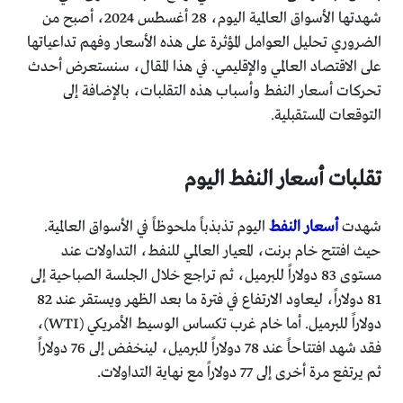
شهدتها الأسواق العالمية اليوم، 28 أغسطس 2024، أصبح من
الضروري تحليل العوامل المؤثرة على هذه الأسعار وفهم تداعياتها
على الاقتصاد العالمي والإقليمي. في هذا المقال، سنستعرض أحدث
تحركات أسعار النفط وأسباب هذه التقلبات، بالإضافة إلى
التوقعات المستقبلية.
تقلبات أسعار النفط اليوم
شهدت
أسعار النفط
اليوم تذبذباً ملحوظاً في الأسواق العالمية.
حيث افتتح خام برنت، المعيار العالمي للنفط، التداولات عند
مستوى 83 دولاراً للبرميل، ثم تراجع خلال الجلسة الصباحية إلى
81 دولاراً، ليعاود الارتفاع في فترة ما بعد الظهر ويستقر عند 82
دولاراً للبرميل. أما خام غرب تكساس الوسيط الأمريكي (WTI)،
فقد شهد افتتاحاً عند 78 دولاراً للبرميل، لينخفض إلى 76 دولاراً
ثم يرتفع مرة أخرى إلى 77 دولاراً مع نهاية التداولات.