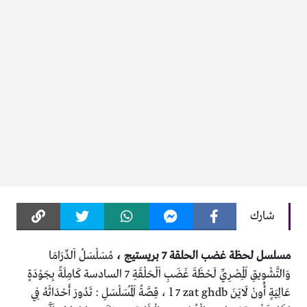
شارك
مسلسل لحظة غضب الحلقة 7 بريستيج ،
مُسَلْسَلُ اَلدِّرَامَا
وَالتَّشْوِيقِ اَلْمِصْرِيِّ لَحْظَةَ غَضَبِ اَلْحَلْقَةِ 7 السادسة كَامِلَةً بِجَوْدَةٍ
عَالِيَةٍ أُونْ لَايَنَ l 7 zat ghdb ، قِصَّةُ اَلْمُسَلْسَلِ : تَدُورَ أَحْدَاثَهُ فِي