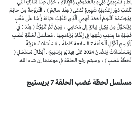
إِطَارٍ تَشْوِيقِيٍّ مَلِيءٍ بِالْغُمُوضِ وَالْإِثَارَةِ ، حَوْلَ صِبَا مُبَارَكٍ اَلَّتِي
تَلْعَبُ دَوْر إِعْلَامِيَّةٍ شَهِيرَةٍ تُدْعَى ( هِنْدْ سَالِمْ ) ، اَلْمُتَزَوِّجَةَ مِنْ حَاتِمْ
وَيُجَسِّدُهُ اَلنَّجْمُ أَحْمَدْ فَهْمِي اَلَّذِي تَنْقَلِبُ حَيَاتَهُ رَأْسًا عَلَى عُقْبٍ
وَيَتَحَوَّلُ مِنْ وَكِيلِ نِيَابَةٍ إِلَى مُحَامِي ، وَمِنْ ثَمَّ تَتَوَرَّطُ ( هِنْدْ ) فِي
قَضِيَّةِ مَا بِسَبَبِ رَغْبَتِهَا فِي إِنْقَاذِ بَرْنَامَجِهَا . مُسَلْسَلُ لَحْظَةِ غَضَبِ
اَلْمَوْسِمِ اَلْأَوَّلِ اَلْحَلْقَةَ 7 السابعة كَامِلَةً ، مُسَلْسَلَاتٌ عَرَبِيَّةٌ
وَمُسَلْسَلَاتُ رَمَضَانْ 2024 عَلَى فِيدْيُو بِرْسَتِيجْ . أَبْطَالُ مُسَلْسَلٍ (
لَحْظَةُ غَضَبٍ ) ، وسيتم رفع الحلقة في موعدها إن شاء الله.
مسلسل لحظة غضب الحلقة 7 بريستيج