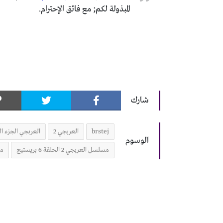
المبذولة لكم; مع فائق الإحترام.
شارك
brstej
العربجي 2
العربجي الجزء الث
الوسوم
مسلسل العربجي 2 الحلقة 6 بريستيج
مس