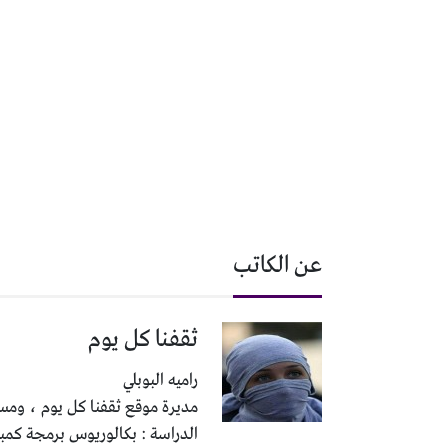
عن الكاتب
ثقفنا كل يوم
راميه البوبلي
مديرة موقع ثقفنا كل يوم ، ومسئ
الدراسة : بكالوريوس برمجة كمب