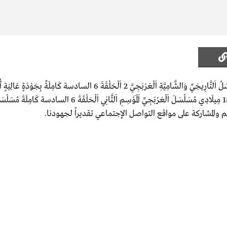
مُسَلْسَلُ اَلتَّارِيخِيِّ وَالشَّامِيَّةِ اَلْعَرْبَجِيَّ 2 اَلْحَلْقَةَ
 والمشاركة على مواقع التواصل الإجتماعي تقديراً لجهودنا.