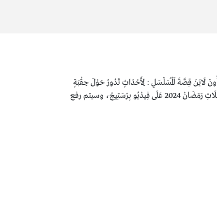
 6 السادسة كَامِلَةٌ بِجَوْدَةٍ عَالِيَةٍ أُونْ لَايَنَ قِصَّةَ اَلْمُسَلْسَلِ : لِأَحْدَاثٍ تَدُورُ حَوْلَ حِقْبَةٍ
زَمَنِيَّةٍ تَارِيخِيَّةٍ فِي سُورْيَا وَهِيَ خِلَالَ عَامَيْ 1888 و 1830 مِيلَادِي مُسَلْسَلَ اَلْعَرْبَجِيِّ اَلْمَوْسِمِ اَلثَّانِي اَلْحَلْقَةَ 6 السادسة كَامِلَةَ مُسَلْسَلَاتِ رَمَضَانْ 2024 عَلَى فِيدْيُو بِرْسَتِيجْ، وسيتم رفع