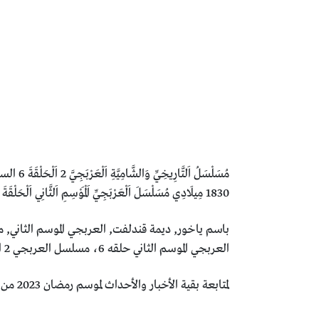
1830 مِيلَادِي مُسَلْسَلَ اَلْعَرْبَجِيِّ اَلْمَوْسِمِ اَلثَّانِي اَلْحَلْقَةَ 6 السادسة كَامِلَةَ مُسَلْسَلَاتِ رَمَضَانْ 2024 عَلَى فِيدْيُو بِرْسَتِيجْ
العربجي الموسم الثاني حلقه 6، مسلسل العربجي 2 الحلقة 6 ، العربجي موقع بريستيج
لمتابعة بقية الأخبار والأحداث لموسم رمضان 2023 من هنا “