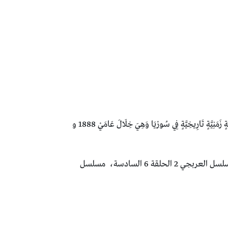
مُسَلْسَلُ اَلتَّارِيخِيِّ وَالشَّامِيَّةِ اَلْعَرْبَجِيَّ 2 اَلْحَلْقَةَ 6 السادسة كَامِلَةٌ بِجَوْدَةٍ عَالِيَةٍ أُونْ لَايَنَ قِصَّةَ اَلْمُسَلْسَلِ : لِأَحْدَاثٍ تَدُورُ حَوْلَ حِقْبَةٍ زَمَنِيَّةٍ تَارِيخِيَّةٍ فِي سُورْيَا وَهِيَ خِلَالَ عَامَيْ 1888 و
باسم ياخور, ديمة قندلفت, العربجي الموسم الثاني, مسلسلات رمضان 2024, موقع برستيج, brstej, العربجي الجزء الثاني، مسلسل العربجي 2 الحلقة 6 السادسة، مسلسل