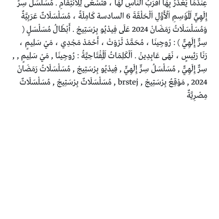
عِنْدَمَا يُغْدَرُ بِهَا أَقْرَبُ اَلنَّاسِ لَهَا ، فَتَسْعَى لِلِانْتِقَامِ . مُسَلْسَلُ سِرٍّ
إِلَهِيٍّ اَلْمَوْسِمِ اَلْأَوَّلِ اَلْحَلْقَةَ 6 السادسة كَامِلَةً ، مُسَلْسَلَاتٌ عَرَبِيَّةٌ
وَمُسَلْسَلَاتُ رَمَضَانْ 2024 عَلَى فِيدْيُو بِرْسَتِيجْ . أَبْطَالُ مُسَلْسَلٍ (
سِرٌّ إِلَهِيٌّ ) : رُوجِينَا ، مُحَمَّدْ ثَرْوَتْ ، أَحْمَدْ مَجْدِي ، مَيْ سَلِيمٍ ،
رَنَا رَئِيسٍ ، نَهَى عَابِدِينْ . اَلْكَلِمَاتُ اَلْمِفْتَاحِيَّةُ : رُوجِينَا , مَيْ سَلِيمٍ , ,
سِرٌّ إِلَهِيٌّ , مُسَلْسَلُ سِرٍّ إِلَهِيٍّ , فِيدْيُو بِرْسَتِيجْ , مُسَلْسَلَاتُ رَمَضَانْ
2024 , مَوْقِعُ بِرْسَتِيجْ , brstej , مُسَلْسَلَاتٌ بِرْسَتِيجْ , مُسَلْسَلَاتٌ
مِصْرِيَّةٌ