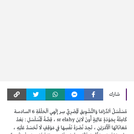
شارك
مُسَلْسَلُ اَلدِّرَامَا وَالتَّشْوِيقِ اَلْمِصْرِيِّ سِر إِلَهِي اَلْحَلْقَةِ 6 السادسة
كَامِلَةً بِجَوْدَةٍ عَالِيَةٍ أُونْ لَايَنَ sr elahy ، قِصَّةُ اَلْمُسَلْسَلِ : بَعْدُ
مُعَانَاتَهَا اَلْأَمْرَيْنِ ، تَجِدَ نُصْرَةَ نَفْسِهَا فِي مَوْقِفٍ لَا تُحْسَدُ عَلَيْهِ ،