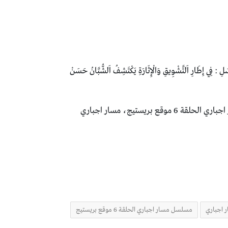
مَسَارٌ إِجْبَارِيٌّ اَلْحَلْقَةِ 6 السادسة كَامِلَةً بِجَوْدَةٍ عَالِيَةٍ أُونْ لَايَنَ massar egbari ، قِصَّةُ اَلْمُسَلْسَلِ : فِي إِطَارِ اَلتَّشْوِيقِ وَالْإِثَارَةِ يَكْتَشِفُ اَلشُّبَّانُ حَسَنْ
احمد داش, عصام عمر, مسلسل مسار اجباري, فيديو برستيج, مسلسلات رمضان 2024, موقع برستيج, brstej، مسلسل مسار اجباري الحلقة 6 موقع بريستيج، مسار اجباري
اجباري
مسلسل مسار اجباري الحلقة 6 موقع بريستيج