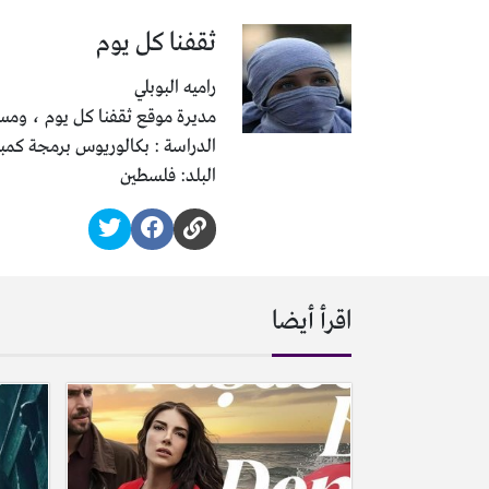
ثقفنا كل يوم
راميه البوبلي
مديرة موقع ثقفنا كل يوم ، ومسئ
الدراسة : بكالوريوس برمجة كمب
البلد: فلسطين
اقرأ أيضا