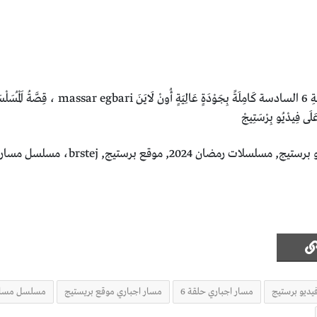
مُسَلْسَلُ اَلدِّرَامَا وَالتَّشْوِيقِ اَلْمِصْرِيِّ 
لَى فِيدْيُو بِرْسَتِيجْ
يديو برستيج
مسار اجباري حلقة 6
مسار اجباري موقع بريستيج
مسلسل مسار 