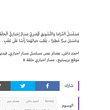
وَحُسَيْنْ سِرًّا خَطِيرًا ، يَقْلِبَ حَيَاتَهُمَا رَأْسًا عَلَى عُقْبٍ . عَ
موقع بريستيج، مسار اجباري حلقة 6
شارك
brstej
احمد داش
عصام عمر
ف
الوسوم