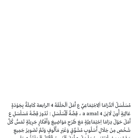
مُسَلْسَلُ اَلدِّرَامَا اَلِاجْتِمَاعِيِّ ع أَمَلَ اَلْحَلْقَةَ 4 الرابعة كَامِلَةٌ بِجَوْدَةٍ
عَالِيَةٍ أُونْ لَايَنَ 4 a amal ، قِصَّةُ اَلْمُسَلْسَلِ : تَدُورَ قِصَّةَ مُسَلْسَلِ ع
أَمَلَ حَوْلَ دِرَامَا اِجْتِمَاعِيَّةٍ مَعَ طَرْحِ مَوَاضِيعَ وَأَفْكَارٍ جَرِيئَةٍ تَمَسُّ كُلَّ
شَخْصِ مِنْ خِلَالِ أُسْلُوبٍ مُشَوِّقٍ وَغَيْرِ مَأْلُوفٍ وَتَمَّ تَصْوِيرُ جَمِيعِ