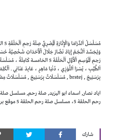
وَيُجَسِّدَ اَلنَّجْمُ إِيَادْ نَصَّارْ خِلَالَ اَلْأَحْدَاثِ شَخْصِيَّةَ حُسَا
بِرْسَتِيجْ , brstej , مُسَلْسَلَاتٌ بِرْسَتِيجْ , مُسَلْسَلَاتٌ مِصْرِيَّةٌ
رحم الحلقة 5، مسلسل صلة رحم الحلقة 5 موقع بريستيج، صلة رحم موقع بريستيج، مسلسل صلة رحم موقع بريستيج الحلقة 5
شارك