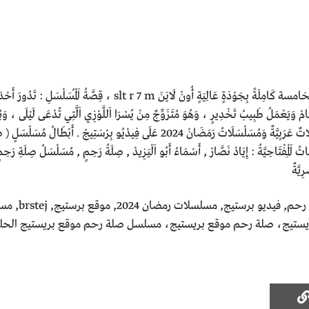
مُسَلْسَلُ اَلدِّرَامَا وَالْإِثَارَةِ اَلْمِصْرِيِّ صِلَةَ رَحِمِ اَلْحَلْقَةِ 5 الخامسة 
مْ وَيَعْمَلُ طَبِيبُ تَخْدِيرٍ ، وَهُوَ مُتَزَوِّجٌ مِنْ يُسْرَا اَللَّوْزِي اَلَّتِي تُدْعَى لَيْلَى ، وَيُ
رَحِمِ اَلْمَوْسِمِ اَلْأَوَّلِ اَلْحَلْقَةَ 5 الخامسة كَامِلَةً ، مُسَلْسَلَاتٌ عَرَبِيَّةٌ وَمُسَلْسَلَاتُ رَم
اياد نصار, اس