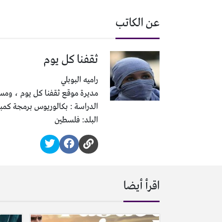
عن الكاتب
ثقفنا كل يوم
راميه البوبلي
مديرة موقع ثقفنا كل يوم ، ومسئ
الدراسة : بكالوريوس برمجة كمب
البلد: فلسطين
اقرأ أيضا