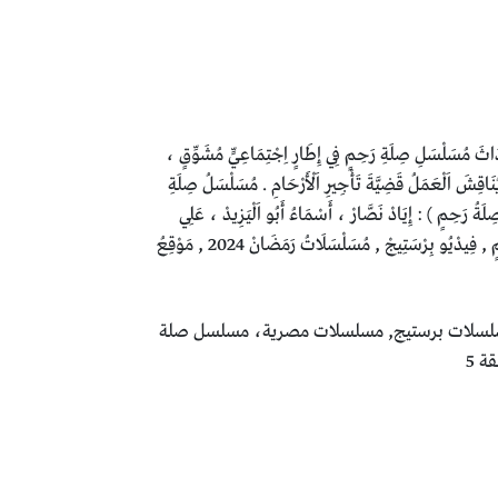
كَامِلَةً بِجَوْدَةٍ عَالِيَةٍ أُونْ لَايَنَ slt r 7 m ، قِصَّةُ اَلْمُسَلْسَلِ : تَدُورَ أَحْدَاثَ مُسَلْسَلِ صِلَةِ رَحِمٍ فِي إِطَارٍ اِجْتِمَاعِيٍّ مُشَوِّقٍ ،
نَاقِشَ اَلْعَمَلُ قَضِيَّةَ تَأْجِيرِ اَلْأَرْحَامِ . مُسَلْسَلُ صِلَةِ
َضَانْ 2024 عَلَى فِيدْيُو بِرْسَتِيجْ . أَبْطَالُ مُسَلْسَلٍ ( صِلَةُ رَحِمٍ ) : إِيَادْ نَصَّارْ ، أَسْمَاءُ أَبُو اَلْيَزِيدْ ، عَلِي
اَلطَّيِّبِ ، يُسْرَا اَللَّوْزِي ، دُنْيَا مَاهِرٍ ، عَابِدْ عَنَانِي . اَلْكَلِمَاتُ اَلْمِفْتَاحِيَّةُ : إِيَادْ نَصَّارْ , أَسْمَاءُ أَبُو اَلْيَزِيدْ , صِلَةُ رَحِمٍ , مُسَلْسَلُ صِلَةِ رَحِمٍ , فِيدْيُو بِرْسَتِيجْ , مُسَلْسَلَاتُ رَمَضَانْ 2024 , مَوْقِعُ
ماء ابو اليزيد, صلة رحم, مسلسل صلة رحم, فيديو برستيج, مسلسلات رمضان 2024, موقع برستيج, brstej, مسلسلات برستيج, مسلسلات مصرية، مسلسل صلة