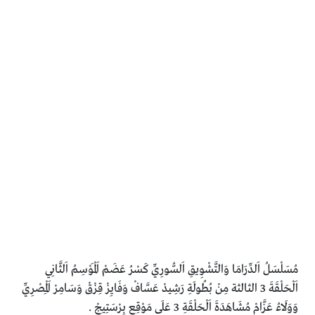
مُسَلْسَلُ اَلدِّرَامَا وَالتَّشْوِيقِ اَلسُّورِيِّ كَسْرُ عَضَمْ اَلْمَوْسِمُ اَلثَّانِي
اَلْحَلْقَةَ 3 الثالثة مِنْ بُطُولَةِ رَشِيدْ عَسَّافْ وَفَايِزْ قِزْقْ وَسَامِرْ اَلْمِصْرِيِّ
وَوَلَاءُ عَزَّامْ مُشَاهَدَةَ اَلْحَلْقَةِ 3 عَلَى مَوْقِعِ بِرْسَتِيجْ .