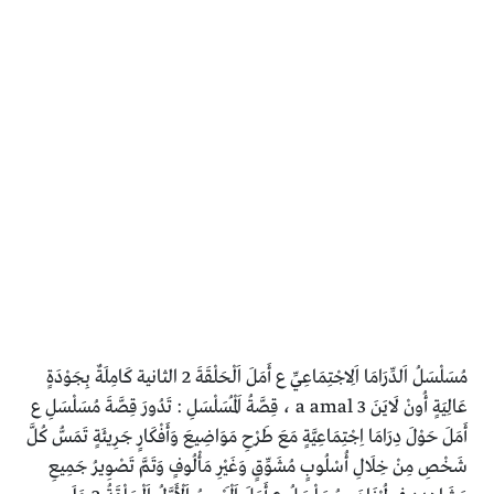
مُسَلْسَلُ اَلدِّرَامَا اَلِاجْتِمَاعِيِّ ع أَمَلَ اَلْحَلْقَةَ 2 الثانية كَامِلَةٌ بِجَوْدَةٍ
عَالِيَةٍ أُونْ لَايَنَ 3 a amal ، قِصَّةُ اَلْمُسَلْسَلِ : تَدُورَ قِصَّةَ مُسَلْسَلِ ع
أَمَلَ حَوْلَ دِرَامَا اِجْتِمَاعِيَّةٍ مَعَ طَرْحِ مَوَاضِيعَ وَأَفْكَارٍ جَرِيئَةٍ تَمَسُّ كُلَّ
شَخْصِ مِنْ خِلَالِ أُسْلُوبٍ مُشَوِّقٍ وَغَيْرِ مَأْلُوفٍ وَتَمَّ تَصْوِيرُ جَمِيعِ