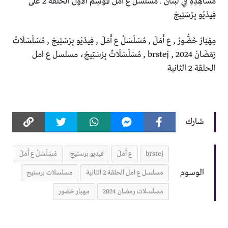
مَشَاهِدِهِ فِي لُبْنَانَ . مُسَلْسَلُ ع أَمَلَ اَلْمَوْسِمُ اَلْأَوَّلُ اَلْحَلْقَةُ 2 عَلَى
فِيدْيُو بِرْسَتِيجْ
مِهْيَارْ خَضُّورْ , ع أَمَلَ , مُسَلْسَلُ ع أَمَلَ , فِيدْيُو بِرْسَتِيجْ , مُسَلْسَلَاتُ
رَمَضَانْ 2024 , brstej , مُسَلْسَلَاتٌ بِرْسَتِيجْ، مسلسل ع امل
الحلقة 2 الثانية
شارك
brstej
ع أَمَلَ
فيديو برستيج
مُسَلْسَلُ ع أَمَلَ
الوسوم
مسلسل ع امل الحلقة 2 الثانية
مسلسلات برستيج
مسلسلات رمضان 2024
مهيار خضور