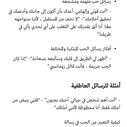
رسائل حب ملهمة ومشجعة
– “أنت قوتي وإلهامي. أعدك بأن أكون إلى جانبك وأدعمك في
تحقيق أحلامك.”- “لا تخف من المستقبل ، لأننا سنواجهه
معًا. أنا أثق بقدرتك على التغلب على أي تحدي يأتي في
طريقنا.”
أفكار رسائل الحب المبتكرة والمختلفة
– “أظهر لي الطريق إلى قلبك وسأتبعه بسعادة.”- “إذا كان
الحب جريمة ، فأنت قاتل رومانسي.”
أمثلة للرسائل العاطفية
– “أنت أهم شخص في حياتي. أحبك بجنون.” – “قلبي ينبض من
أجلك فقط. أنا محظوظة لأنني أملكك.”
كيفية التعبير عن الحب في رسالة