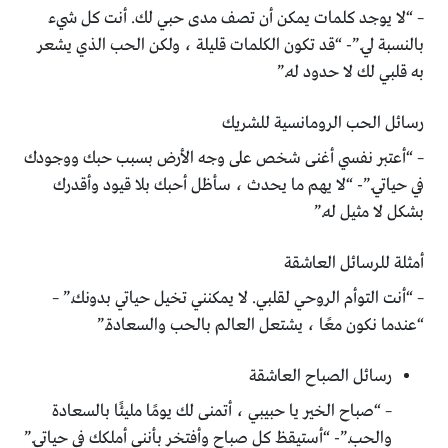
– “لا يوجد كلمات يمكن أن تصف مدى حبي لك. أنت كل شيء
بالنسبة لي.”- “قد تكون الكلمات قليلة ، ولكن الحب الذي يشعر
به قلبي لك لا حدود له.”
رسائل الحب الرومانسية للشريك
– “أعتبر نفسي أغنى شخص على وجه الأرض بسبب حبك ووجودك
في حياتي.”- “لا يهم ما يحدث ، سأظل أحبك بلا قيود وأقدرك
بشكل لا مثيل له.”
أمثلة للرسائل العاشقة
– “أنت التوأم الروحي لقلبي. لا يمكنني تخيل حياتي بدونك.” –
“عندما نكون معًا ، يشتعل العالم بالحب والسعادة.”
رسائل الصباح العاشقة
– “صباح الخير يا حبيبي ، أتمنى لك يومًا مليئًا بالسعادة
والحب.”- “أستيقظ كل صباح وأفتخر بأنني أملكك في حياتي.”