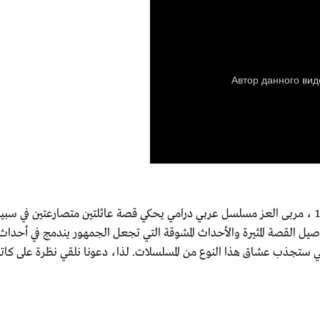
حلقة اليوم 15 ، مربى العز مسلسل عربي درامي يحكي قصة عائلتين متصارعتين ف
لمتابعة تفاصيل القصة المثيرة والأحداث المشوقة التي تجعل الجمهور يندمج في أح