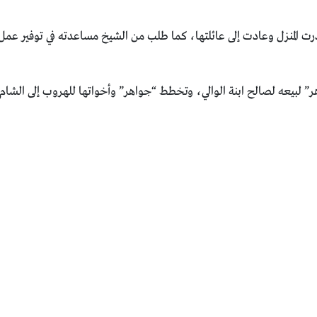
درت المنزل وعادت إلى عائلتها، كما طلب من الشيخ مساعدته في توفير عمل 
هر” لبيعه لصالح ابنة الوالي، وتخطط “جواهر” وأخواتها للهروب إلى الشام