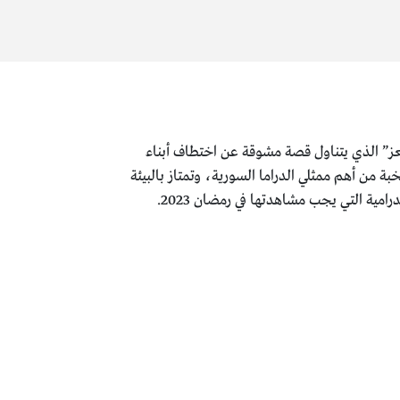
اهير في رمضان 2023 بلا شك مسلسل “مربى العز” الذي يتناول قصة مشوقة عن اختطاف أبناء
لسل بطولة نخبة من أهم ممثلي الدراما السورية، وتمتاز بالبيئة
الشامية الجذابة التي تنتظرها الجماهير بشغف كبير. يتزايد البحث عن قصة المسلسل وشخصياته وسيضاف إلى قائمة الأعمال الدرامية التي يجب مشاهدتها في رمضان 2023.