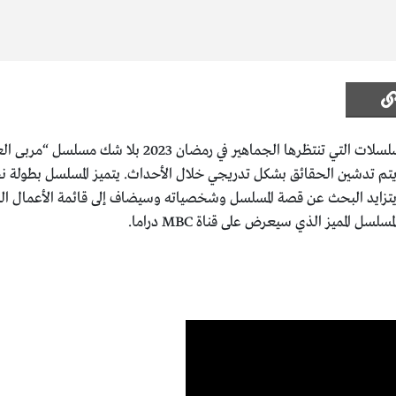
، ومن بين العديد من المسلسلات التي تنتظرها الجم
ات في دمشق في عام 1900 للميلاد، ويتم تدشين الحقائق بشكل تدريجي خلال الأحداث. يتميز المس
لمميز الذي سيعرض على قناة MBC دراما.