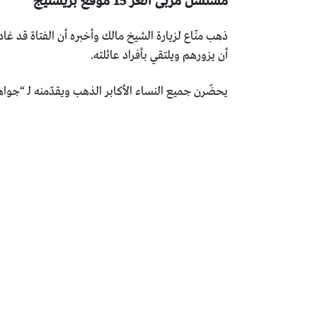
مسلسل مربى العز 15 موقع بريستيج
ذهب منّاع لزيارة الشيخ مالك وأخبره أن الفتاة قد غا
أن يزورهم ويلتقي بأفراد عائلته.
يحضّرن جميع النساء الأكابر الذهب ويقدّمنه لـ “جوا