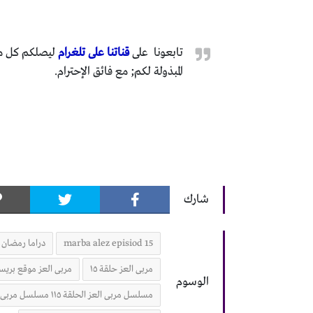
تابعونا على
قناتنا على تلغرام
ليصلكم كل ما 
المبذولة لكم; مع فائق الإحترام.
شارك
marba alez episiod 15
دراما رمضان 2023
مربى العز حلقة ١٥
مربى العز موقع بريس
الوسوم
مسلسل مربى العز الحلقة ١١٥ مسلسل مربى العز حلقة 15 الخامسة عشر