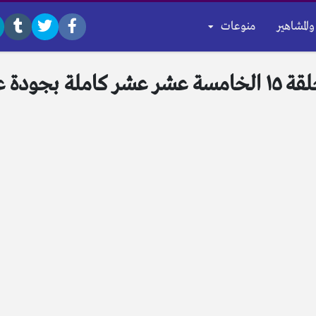
والمشاهير
منوعات
بى العز 15