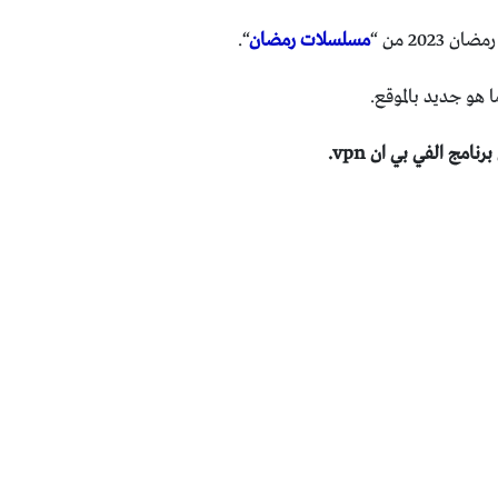
202 من “
مسلسلات رمضان
“.
هو جديد بالموقع.
مج الفي بي ان vpn.