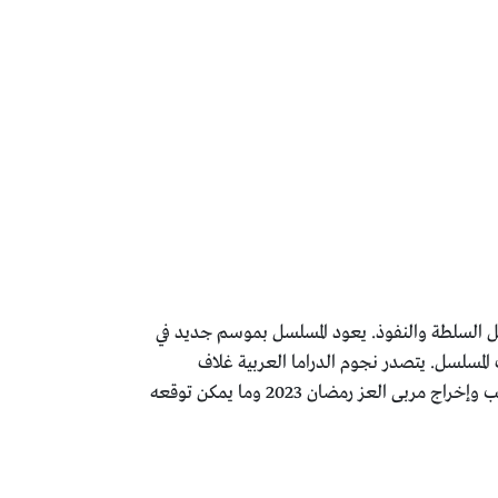
ي سبيل السلطة والنفوذ. يعود المسلسل بموسم جديد في
داث المسلسل. يتصدر نجوم الدراما العربية غلاف
المسلسل، وستقدم العديد من المفاجآت والأحداث التي ستجذب عشاق هذا النوع من المسلسلات. لذا، دعونا نلقي نظرة على كاتب وإخراج مربى العز رمضان 2023 وما يمكن توقعه