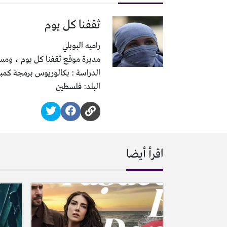
ثقفنا كل يوم
راميه البوبلي
مديرة موقع ثقفنا كل يوم ، ومسئ
الدراسة : بكالوريوس برمجة كمب
البلد: فلسطين
اقرأ أيضا