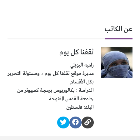
عن الكاتب
ثقفنا كل يوم
راميه البوبلي
مديرة موقع ثقفنا كل يوم ، ومسئولة التحرير
بكل الأقسام
الدراسة : بكالوريوس برمجة كمبيوتر من
جامعة القدس المفتوحة
البلد: فلسطين