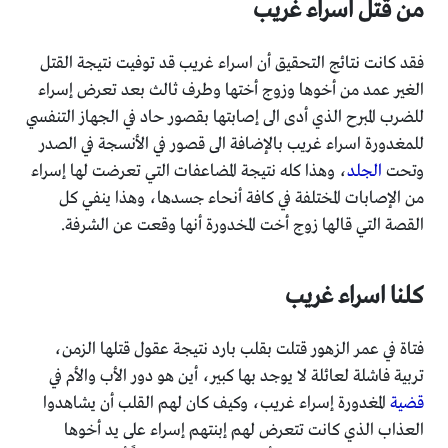
من قتل اسراء غريب
فقد كانت نتائج التحقيق أن اسراء غريب قد توفيت نتيجة القتل
الغير عمد من أخوها وزوج أختها وطرف ثالث بعد تعرض إسراء
للضرب المبرح الذي أدى الى إصابتها بقصور حاد في الجهاز التنفسي
للمغدورة اسراء غريب بالإضافة الى قصور في الأنسجة في الصدر
وتحت
الجلد
، وهذا كله نتيجة المضاعفات التي تعرضت لها إسراء
من الإصابات المختلفة في كافة أنحاء جسدها، وهذا ينفي كل
القصة التي قالها زوج أخت المخدورة أنها وقعت عن الشرفة.
كلنا اسراء غريب
فتاة في عمر الزهور قتلت بقلب بارد نتيجة عقول قتلها الزمن،
تربية فاشلة لعائلة لا يوجد بها كبير، أين هو دور الأب والأم في
قضية
المغدورة إسراء غريب، وكيف كان لهم القلب أن يشاهدوا
العذاب الذي كانت تتعرض لهم إبنتهم إسراء على يد أخوها