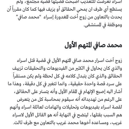
اسراء تعرضت للتعذيب أصبحت قضيتها قضية مجتمع، ولم
يستطع أي طرف ان يمحي الحقائق أو يزيف فيها كما كان مقرراً أن
يحدث بالتعاون من زوج أخت المغدورة إسراء “محمد صافي”
وموظفة في المستشفى.
محمد صافي المتهم الأول
زوج أخت اسرار محمد صافي المتهم الأول في قضية قتل اسراء
والذي كان يحاول في الكثير من الفيديوهات والتحقيقات تزييف
الحقائق والذي كان يتبدل كلامه في كل لحظة ولم يكن مستقراً
على سرد قصة واحدة حقيقية، وانما تتغير في كل دقيقة، وهذا ما
أشار اليه إصبع الإتهام في المقام الأول وأنه يتستر على الحقائق،
على الرغم من تهديداته أنه سيقوم بمحاسبة كل من يتعرض
لقصة اسراء بفيديوهات وتحليلات واتهامات لعائلة اسراء وأنهم
هم السبب بقتلها، ليتضح في النهاية أنه هو القاتل الأول لاسراء
غريب، ومساعده أخوها محمد غريب بالتعاون مع طرف ثالث.