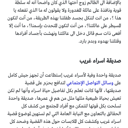
بالإضافة الى الظالم زوج أختها الذي كان واضحاً أنه له سلطة
قوية ونافذة على عائلة المغدورة ولا يقولون له ما الذي تفعله يا
هذا ؟، من انت لتنكل بجسد طفلتنا بهذه الطريقة، من أنت لتكون
المسيطر على عائلتنا؟، من أنت لتكون المتحدث بإسمنا؟، ما أنت إلا
أفعى ذات سم قاتل دخل الى عائلتنا ونهشت بأجساد أفرادها
وقتلتنا بهدوء وبدم بارد.
صديقة اسراء غريب
صديقة واحدة وفية لأسراء غريب إستطاعت أن تجهز جيش كامل
على
وسائل التواصل الإجتماعي
لتدافع بحزم على قضية
صديقتها، لأنها كانت تعلم بكل تفاصيل حياة اسراء وأنها لم تكن
تعيش بحياة طبيعية مثلها مثل من هم في عمرها، صديقة واحدة
تسلحت بكل قوتها لتتمكن مع أفراد المجتمع من كشف كل
الحقائق بالتعاون مع النيابة العامة التي لم تستهين لموضوع قضية
اسراء غريب وكشفت كل الملابسات حول هذه القضية وضحد كل