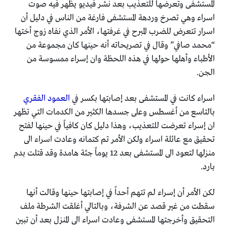
المستشفى وتعرضها للتعذيب بعد نشر فيديو يظهر فيه صوت
اسراء وهي تصرخ وردهة المستشفى فارغة من الناس في دليل أن
اسرار تتعرض للضرب المبرح في غرفتها، الأمر الذي نفاه زوج أختها
“محمد صافي” وقال في تصريحاته أنه حينها كان مجموعة من
الأطباء وأهلها حولها في هذه اللحظة وان إسراء ممسوسة من
الجن.
اسراء كانت في المستشفى بعد إصابتها بكسر في
العمود الفقري
بالتاسع من أغسطس وعلى جسدها الكثير من الكدمات التي تظهر
ان إسراء تعرضت للتعذيب، وهذا دليل كان كافياً في حينها لفتح
تحقيق مع عائلة اسراء ولكن الأمر تم كتمانه وعادت اسراء الى
منزلها لتعود الى المستشفى بعد 12 يوماً جثة هامدة وقد قتلت بدم
بارد.
لكن الأمر أن إسراء لم تتهم أحداً في إصابتها حينها وقالت أنها
سقطت من غير قصد عن الشرفة، وبالتالي أغلقت الشرطة ملف
التحقيق وأخرجتها المستشفى وعادت اسراء الى المنزل بعد أن تبين