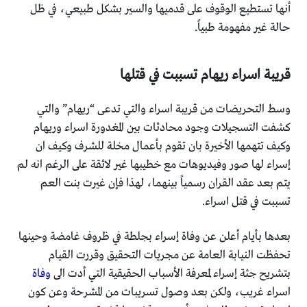
أنها تستطيع الوقوف على قدميها والسير بشكل طبيعي، في ظل
حالة غير مفهومة طبياً.
قريبة اسراء ريهام تسببت في قتلها
وسط التحريضات من قريبة اسراء والتي تدعى “ريهام” والتي
كشفت التسجيلات وجود محادثات بين المغدورة اسراء وريهام
وكيف تتهمها الأخيرة بان تقوم بأعمال مخلة للشرف وكيف ان
إسراء لها صور وفيديوهات مع خطيبها غير لائقة على الرغم انه لم
يتم بعد عقد القران رسمياً بينهما، لهذا فإن غيرت بنت العم
تسببت في قتل اسراء.
بعدها بأيام أعلن عن وفاة إسراء بجلطة في ظروف غامضة وحينها
تحفظت النيابة العامة عن مجريات التحقيق وقررت القيام
بتشريح جثة إسراء لمعرفة الأسباب الحقيقية التي أدت الى
وفاة
اسراء غريب، ولكن بعد وصول تسريبات من المشرحة وعن كون