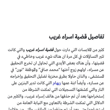
تفاصيل قضية اسراء غريب
كثير من الملابسات التي دارت حول
قضية اسراء غريب
والتي كانت
تثير التساؤلات في كل مرة ان هناك شيء غريب وخاطيء في
قضيتها، وأن هناك بعض الأيدي التي تحاول ان تخرج التحقيق
عن مسراه، اولهم زوج أختها “محمد صافي” والموظفة “نون” في
المستشفى، والذان حاولا بطرق مخزية تضليل التحقيق وإخراجه
عن مساره، وأيضاً ابنة عمها
ريهام
التي كانت تدير البنزين على
النار والتي كشفتها التسجيلات التي تمكنت الشرطة من
إستخراجها بعد أن تم حذفها من هاتف إسراء غريب، والكثير من
الدلائل التي تمكنت الشرطة بالتعاون مع النيابة العامة من
إستخراجها حتى بعد أن تم حذفها من الهاتف، والتي من خلالها