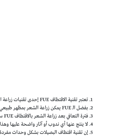
تعتبر تقنية الاقتطاف FUE إحدى تقنيات زراعة الشعر الأكثر استخداماً من قبل أطباء زراعة الشعر حول العالم على اختلاف اساليب تطبيقها.
بفضل الـ FUE يمكن زراعة الشعر بمظهر طبيعي لينمو الشعر المزروع بشكل مشابه تماماً للشعر الموجود أصلاً.
فترة التعافي بعد زراعة الشعر بالاقتطاف FUE سريعة وسهلة نوعاً ما مقارنة ب تقنيات زراعة الشعر الأخرى كطريقة الشريحة FUT.
لا ينتج عنها أي ندوب أو آثار واضحة عليها وهذ
إن تقنية اقتطاف البصيلات بشكل وحداث مفردة ف