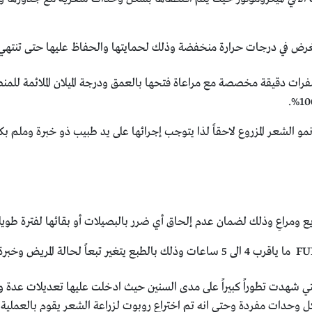
في درجات حرارة منخفضة وذلك لحمايتها والحفاظ عليها حتى تنتهي الم
ات دقيقة مخصصة مع مراعاة فتحها بالعمق ودرجة الميلان الملائمة للمنط
مو الشعر المزروع لاحقاً لذا يتوجب إجرائها على يد طبيب ذو خبرة وملم
 ومراعِ وذلك لضمان عدم إلحاق أي ضرر بالبصيلات أو بقائها لفترة طويل
تقنيات زراعة الشعر التي شهدت تطوراً كبيراً على مدى السنين حيث ادخلت عليها تعد
وحدات مفردة وحتى انه تم اختراع روبوت لزراعة الشعر يقوم بالعملية ب