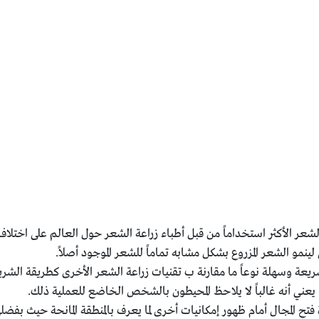
ا يعني أنه غالباً لا يلاحظ المحيطون بالشخص الخاضع للعملية ذلك.
تح المجال أمام ظهور إمكانيات أخرى لما يعرف بالمنطقة المانحة حيث بفض