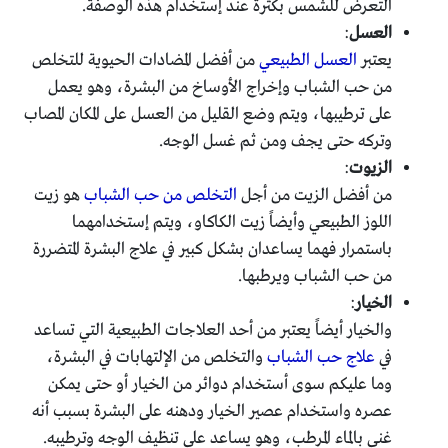
التعرض للشمس بكثرة عند إستخدام هذه الوصفة.
العسل
:
يعتبر
العسل الطبيعي
من أفضل المضادات الحيوية للتخلص
من حب الشباب وإخراج الأوساخ من البشرة، وهو يعمل
على ترطيبها، ويتم وضع القليل من العسل على المكان المصاب
وتركه حتى يجف ومن ثم غسل الوجه.
الزيوت
:
من أفضل الزيت من أجل
التخلص من حب الشباب
هو زيت
اللوز الطبيعي وأيضاً زيت الكاكاو، ويتم إستخدامهما
باستمرار فهما يساعدان بشكل كبير في علاج البشرة المتضررة
من حب الشباب ويرطبها.
الخيار
:
والخيار أيضاً يعتبر من أحد العلاجات الطبيعية التي تساعد
في
علاج حب الشباب
والتخلص من الإلتهابات في البشرة،
وما عليكم سوى أستخدام دوائر من الخيار أو حتى يمكن
عصره واستخدام عصير الخيار ودهنه على البشرة بسبب أنه
غني بالماء المرطب، وهو يساعد على تنظيف الوجه وترطيبه.