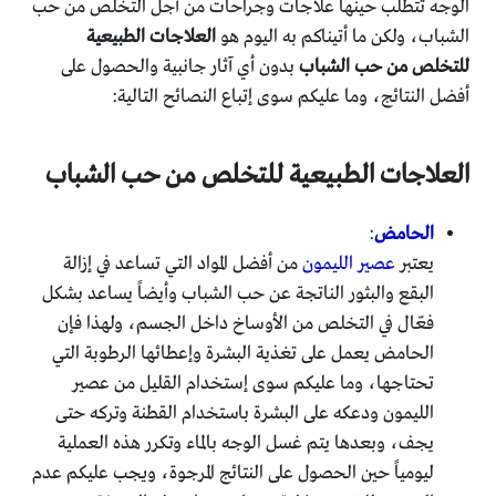
الوجه تتطلب حينها علاجات وجراحات من أجل التخلص من حب
الشباب، ولكن ما أتيناكم به اليوم هو
العلاجات الطبيعية
للتخلص من حب الشباب
بدون أي آثار جانبية والحصول على
أفضل النتائج، وما عليكم سوى إتباع النصائح التالية:
العلاجات الطبيعية للتخلص من حب الشباب
الحامض
:
يعتبر
عصير الليمون
من أفضل المواد التي تساعد في إزالة
البقع والبثور الناتجة عن حب الشباب وأيضاً يساعد بشكل
فعّال في التخلص من الأوساخ داخل الجسم، ولهذا فإن
الحامض يعمل على تغذية البشرة وإعطائها الرطوبة التي
تحتاجها، وما عليكم سوى إستخدام القليل من عصير
الليمون ودعكه على البشرة باستخدام القطنة وتركه حتى
يجف، وبعدها يتم غسل الوجه بالماء وتكرر هذه العملية
ليومياً حين الحصول على النتائج المرجوة، ويجب عليكم عدم