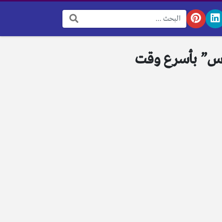
البحث:
أس” بأسرع وقت