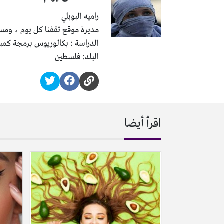
راميه البوبلي
مديرة موقع ثقفنا كل يوم ، ومسئ
الدراسة : بكالوريوس برمجة كمب
البلد: فلسطين
اقرأ أيضا