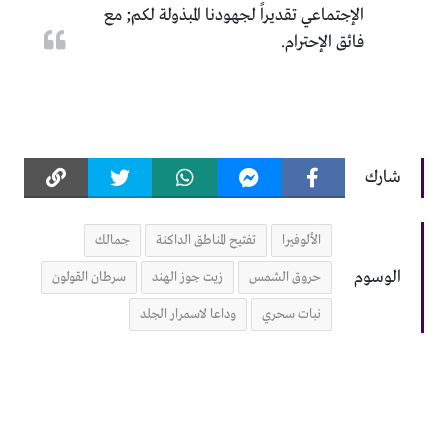
الإجتماعي تقديراً لجهودنا المبذولة لكم; مع
فائق الإحترام.
شارك
الألوفيرا
تفتيح المناطق الداكنة
جمالك
الوسوم
حروق الشمس
زيت جوز الهند
سرطان القولون
نبات سحري
وداعا لاسمرار الجلد