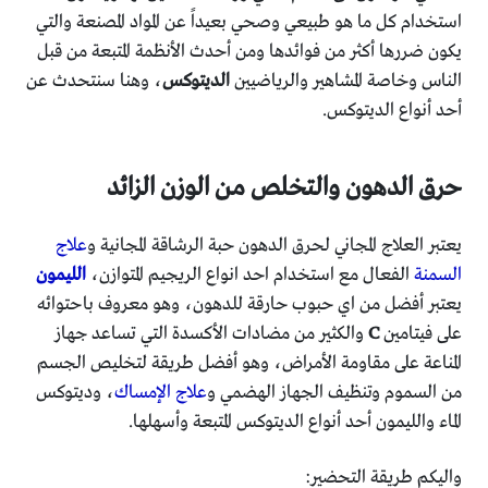
استخدام كل ما هو طبيعي وصحي بعيداً عن المواد المصنعة والتي
يكون ضررها أكثر من فوائدها ومن أحدث الأنظمة المتبعة من قبل
الناس وخاصة المشاهير والرياضيين
الديتوكس
، وهنا سنتحدث عن
أحد أنواع الديتوكس.
حرق الدهون والتخلص من الوزن الزائد
يعتبر العلاج المجاني لحرق الدهون حبة الرشاقة المجانية و
علاج
السمنة
الفعال مع استخدام احد انواع الريجيم المتوازن،
الليمون
يعتبر أفضل من اي حبوب حارقة للدهون، وهو معروف باحتوائه
على فيتامين
C
والكثير من مضادات الأكسدة التي تساعد جهاز
المناعة على مقاومة الأمراض، وهو أفضل طريقة لتخليص الجسم
من السموم وتنظيف الجهاز الهضمي و
علاج الإمساك
، وديتوكس
الماء والليمون أحد أنواع الديتوكس المتبعة وأسهلها.
واليكم طريقة التحضير: