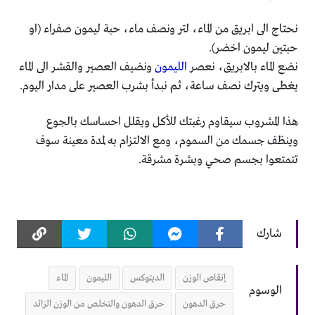
نحتاج الى ابريق من الماء، لتر ونصف ماء، حبة ليمون صفراء (او
حبتين ليمون اخضر).
نضع الماء بالابريق، نعصر
الليمون
ونضيف العصير والقشر الى الماء
يغطى ويترك نصف ساعة، ثم نبدأ بشرب العصير على مدار اليوم.
هذا المشروب سيقاوم رغبتك للأكل ويقلل احساسك بالجوع
وينظف جسمك من السموم، ومع الالتزام به لمدة معينة سوف
تتمتعوا بجسم صحي وبشرة مشرقة.
شارك
إنقاص الوزن
الديتوكس
الليمون
الماء
الوسوم
حرق الدهون
حرق الدهون والتخلص من الوزن الزائد