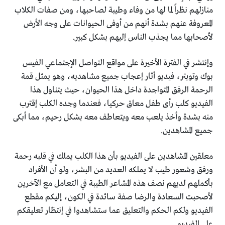
منازلهم نظراً لما لها من وفاء وطيبة لصاحبها، ومن صفات الكلاب
المعروفة عنهم بشدة أنهم من أوفى الحيوانات على وجه الأرض
لأصحابها مما يجذب الناس إليهم بشكل كبير.
وإنتشر في الفترة الأخيرة على مواقع التواصل الإجتماعي الفيس
بوك وتويتر، فيديو أثار إعجاب جميع مشاهديه، وهو يمثل قمة
الرحمة الرفق المتواجدة داخل هذا الحيوان، حيث يتناول هذا
الفيديو كلب رأى طفل معاق حركيا، فعندما وجده الكلب إقترب
منه بشدة وأخذ يلعب معه ويتعاطف معه بشكل رحيم، مما أبكى
جميع المشاهدين.
معلقين المشاهدين على الفيديو بأن هذا الكلب يملك في قلبه رحمة
ورفق وشعور طيب لا يملكه العديد من البشر، ولو أن الأفراد
بأكملهم لديهم نصف هذه المشاعر الطيبة في التعامل مع الآخرين
لأصحبت السعادة والرضا صفة سائدة في الكون، إليكم مقطع
الفيديو ولكم الحكم والتعليق عما ستشاهدوا في إنتظار تعليقكم
على الفيديو.