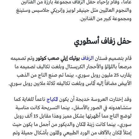
عاماً، وقام بإحياء حفل الزفاف مجموعة بارزة من الفنانين
والنجوم العالميين مثل جينيفر لوبيز وإنريكي جلاسيس وستينغ
ومجموعة كبير من الفنانين.
حفل زفاف أسطوري
قام بتصميم فستان
الزفاف
بوتيك إيلي صعب كوتور
وتم تصميمه
مرصعاُ باللؤلؤ والأحجار الكريستال وبلغت تكاليف تصميمه ما
يقارب 25 مليون روبل سوري، بينما تم صنع التاج من الذهب
الأبيض مضافاً إليه ألماس وبلغت تكاليفه ثلاثة ملايين روبل سوري.
وقد إختارت العروسة خديجة أن يكون
المكياج
ناعماً للغاية كما
ستشاهدونه في الصور بالأسفل، بينما التسريحة كانت مناسبة
لوضع التاج مما أظهرتها بشكل مميز وهذا مقابل 15 ألف روبل
سوري، بينما كانت زينة المكان والديكور من أجمل ما يكون حيث
إمتلأ المكان بالآلاف من الورد الطبيعي والملون بأشكال جميلة وتم