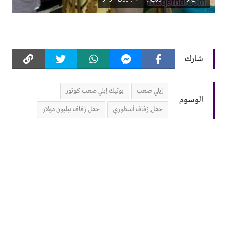
شارك
إيلي صعب
بوتيك إيلي صعب كوتور
الوسوم
حفل زفاف أسطوري
حفل زفاف ببليون دولار