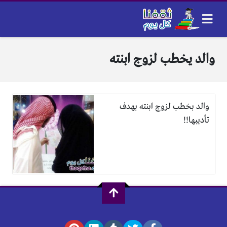
والد يخطب لزوج ابنته
والد بخطب لزوج ابنته بهدف
تأديبها!!