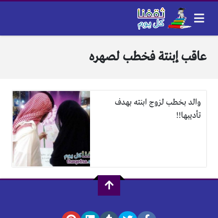
عاقب إبنتة فخطب لصهره
والد بخطب لزوج ابنته بهدف
تأديبها!!