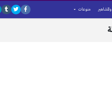
والمشاهير
منوعات
ة